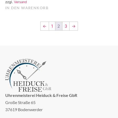
zzgl.
Versand
IN DEN WARENKORB
←
1
2
3
→
Uhrenmeisterei Heiduck & Freise GbR
Große Straße 65
37619 Bodenwerder